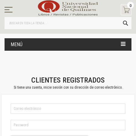
Ir
0
al
contenido
BUS
MENÚ
CLIENTES REGISTRADOS
Si tiene una cuenta, inicie sesión con su dirección de correo electrónico.