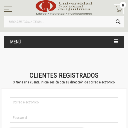
Ir
0
al
contenido
BUS
MENÚ
CLIENTES REGISTRADOS
Si tiene una cuenta, inicie sesión con su dirección de correo electrónico.