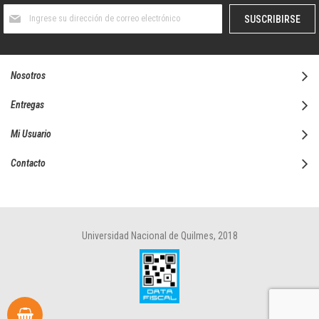
Suscríbase
SUSCRIBIRSE
al
boletín
informativo:
Nosotros
Entregas
Mi Usuario
Contacto
Universidad Nacional de Quilmes, 2018