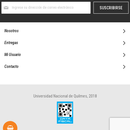
Suscríbase
SUSCRIBIRSE
al
boletín
informativo:
Nosotros
Entregas
Mi Usuario
Contacto
Universidad Nacional de Quilmes, 2018