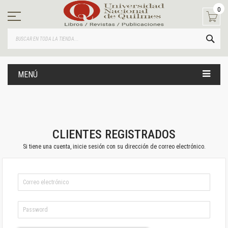
Ir
0
al
contenido
BUS
MENÚ
CLIENTES REGISTRADOS
Si tiene una cuenta, inicie sesión con su dirección de correo electrónico.