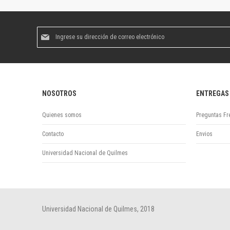
Suscríbase
al
boletín
informativo:
NOSOTROS
ENTREGAS
Quienes somos
Preguntas Fr
Contacto
Envios
Universidad Nacional de Quilmes
Universidad Nacional de Quilmes, 2018