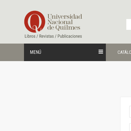
Ir
al
contenido
MENÚ
CATÁL