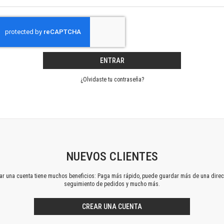
Horizontes en las artes
La ideología argentina y latinoamericana
Las ciudades y las ideas
Serie Nuevas aproximaciones
Serie Clásicos latinoamericanos
ENTRAR
Medios&redes
Música y ciencia
¿Olvidaste tu contraseña?
Serie Arte sonoro
Nuevos enfoques en ciencia y tecnología
Sociedad-tecnología-ciencia
Serie digital
Territorio y acumulación: conflictividades y alternativas
Textos y lecturas en ciencias sociales
NUEVOS CLIENTES
Serie Punto de encuentros
ear una cuenta tiene muchos beneficios: Paga más rápido, puede guardar más de una direc
Publicaciones periódicas
seguimiento de pedidos y mucho más.
Prismas
Redes
CREAR UNA CUENTA
Revista de Ciencias Sociales. Primera época