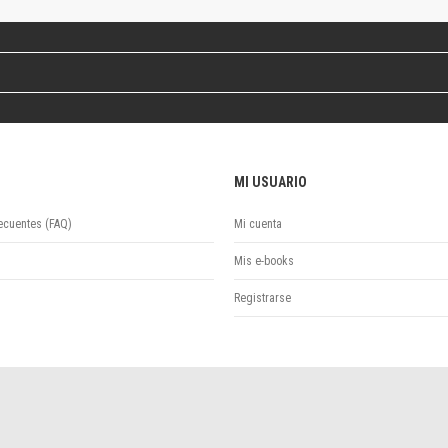
Revista de Ciencias Sociales. Segunda época
Fondo editorial
Biomedicina
Coediciones
Jornadas académicas
La ideología argentina
Libros de arte
MI USUARIO
Otros títulos
Textos para la enseñanza universitaria
ecuentes (FAQ)
Mi cuenta
Intersecciones
Convergencia. Entre memoria y sociedad
Mis e-books
Filosofía y ciencia
Registrarse
Política
Serie Clásica
Serie Contemporánea
Unidad de Publicaciones del Departamento de Ciencia y Tecnología
Colecciones
Universidad Virtual de Quilmes