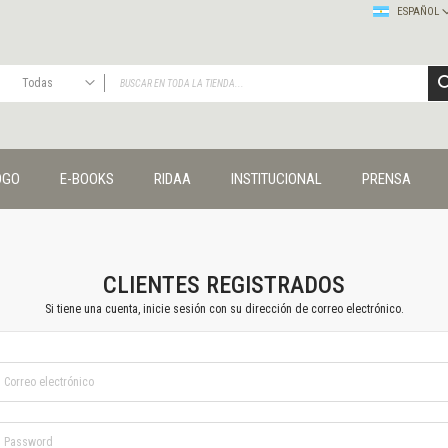
ESPAÑOL
Todas
TODAS
Publicaciones
OGO
E-BOOKS
RIDAA
INSTITUCIONAL
PRENSA
Editorial
Colecciones
Administración y economía
Coedición UNQ / Clacso
Coedición UNQ / UNC
CLIENTES REGISTRADOS
Comunicación y cultura
Si tiene una cuenta, inicie sesión con su dirección de correo electrónico.
Crímenes y violencias
Cuadernos universitarios
Derechos humanos
Ediciones especiales
Géneros