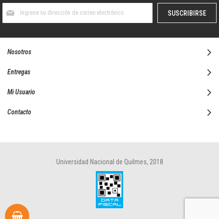
Suscríbase
SUSCRIBIRSE
al
boletín
informativo:
Nosotros
Entregas
Mi Usuario
Contacto
Universidad Nacional de Quilmes, 2018