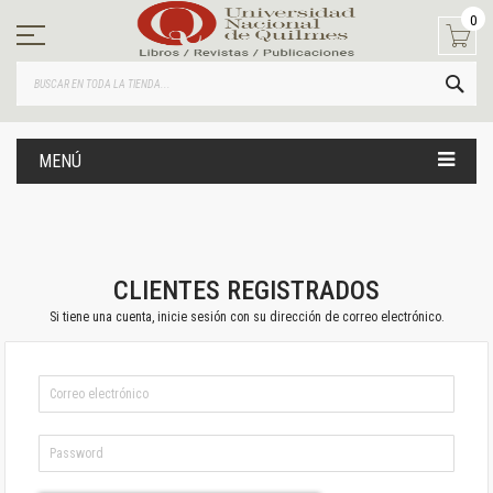
Ir
0
al
contenido
BUS
MENÚ
CLIENTES REGISTRADOS
Si tiene una cuenta, inicie sesión con su dirección de correo electrónico.