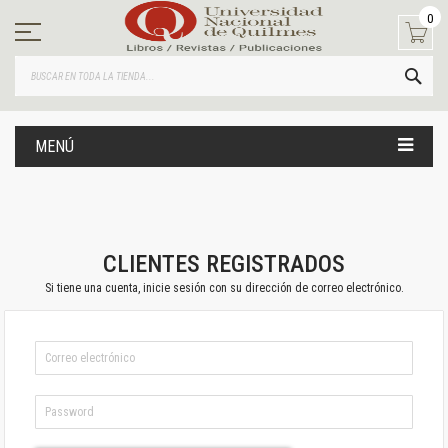
Ir
0
al
contenido
BUS
MENÚ
CLIENTES REGISTRADOS
Si tiene una cuenta, inicie sesión con su dirección de correo electrónico.