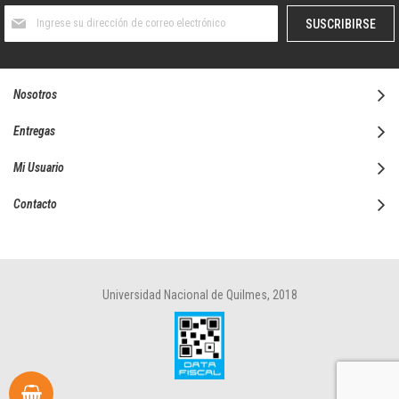
Suscríbase
SUSCRIBIRSE
al
boletín
informativo:
Nosotros
Entregas
Mi Usuario
Contacto
Universidad Nacional de Quilmes, 2018