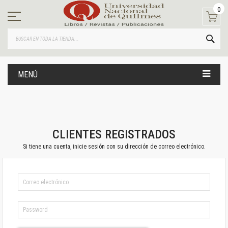
Ir
0
al
contenido
BUS
MENÚ
CLIENTES REGISTRADOS
Si tiene una cuenta, inicie sesión con su dirección de correo electrónico.