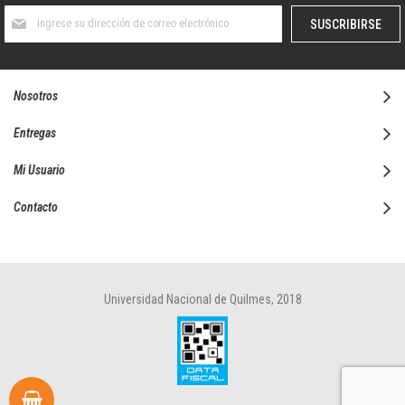
Suscríbase
SUSCRIBIRSE
al
boletín
informativo:
Nosotros
Entregas
Mi Usuario
Contacto
Universidad Nacional de Quilmes, 2018