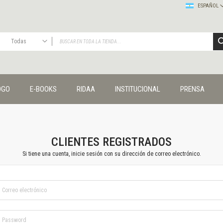
ESPAÑOL
Todas
TODAS
Publicaciones
OGO
E-BOOKS
RIDAA
INSTITUCIONAL
PRENSA
Editorial
Colecciones
Administración y economía
Coedición UNQ / Clacso
Coedición UNQ / UNC
CLIENTES REGISTRADOS
Comunicación y cultura
Si tiene una cuenta, inicie sesión con su dirección de correo electrónico.
Crímenes y violencias
Cuadernos universitarios
Derechos humanos
Ediciones especiales
Géneros