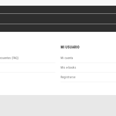
Revista de Ciencias Sociales. Segunda época
Fondo editorial
Biomedicina
Coediciones
Jornadas académicas
La ideología argentina
Libros de arte
MI USUARIO
Otros títulos
Textos para la enseñanza universitaria
ecuentes (FAQ)
Mi cuenta
Intersecciones
Convergencia. Entre memoria y sociedad
Mis e-books
Filosofía y ciencia
Registrarse
Política
Serie Clásica
Serie Contemporánea
Unidad de Publicaciones del Departamento de Ciencia y Tecnología
Colecciones
Universidad Virtual de Quilmes