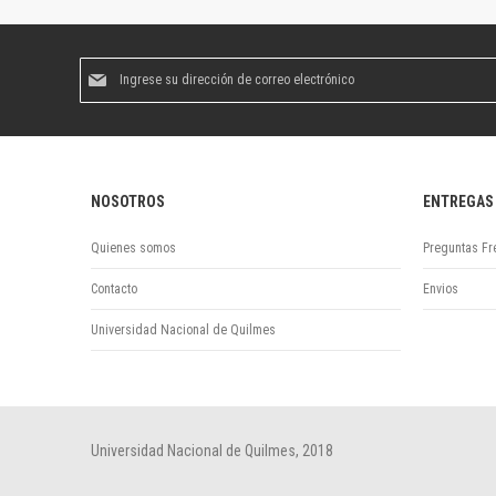
Suscríbase
al
boletín
informativo:
NOSOTROS
ENTREGAS
Quienes somos
Preguntas Fr
Contacto
Envios
Universidad Nacional de Quilmes
Universidad Nacional de Quilmes, 2018