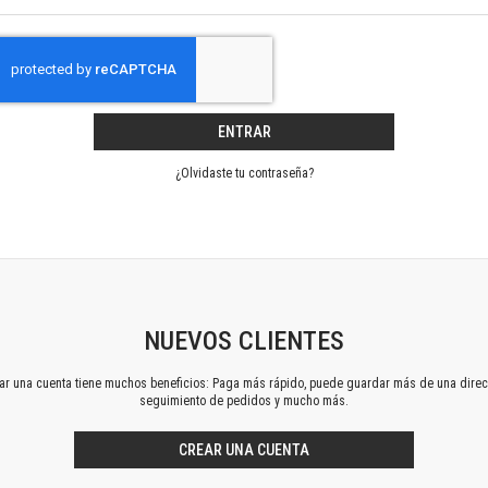
Horizontes en las artes
La ideología argentina y latinoamericana
Las ciudades y las ideas
Serie Nuevas aproximaciones
Serie Clásicos latinoamericanos
ENTRAR
Medios&redes
Música y ciencia
¿Olvidaste tu contraseña?
Serie Arte sonoro
Nuevos enfoques en ciencia y tecnología
Sociedad-tecnología-ciencia
Serie digital
Territorio y acumulación: conflictividades y alternativas
Textos y lecturas en ciencias sociales
NUEVOS CLIENTES
Serie Punto de encuentros
ear una cuenta tiene muchos beneficios: Paga más rápido, puede guardar más de una direc
Publicaciones periódicas
seguimiento de pedidos y mucho más.
Prismas
Redes
CREAR UNA CUENTA
Revista de Ciencias Sociales. Primera época