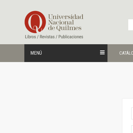
Ir
al
contenido
MENÚ
CATÁL