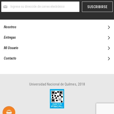
Suscríbase
SUSCRIBIRSE
al
boletín
informativo:
Nosotros
Entregas
Mi Usuario
Contacto
Universidad Nacional de Quilmes, 2018