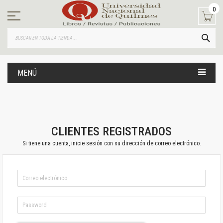
Ir
0
al
contenido
BUS
MENÚ
CLIENTES REGISTRADOS
Si tiene una cuenta, inicie sesión con su dirección de correo electrónico.