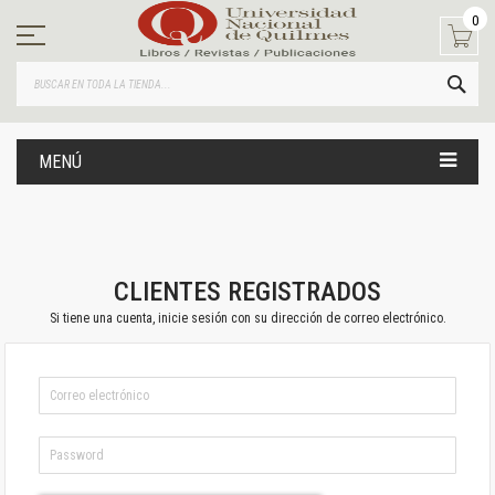
Ir
0
al
contenido
BUS
MENÚ
CLIENTES REGISTRADOS
Si tiene una cuenta, inicie sesión con su dirección de correo electrónico.