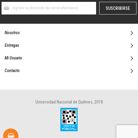
Suscríbase
SUSCRIBIRSE
al
boletín
informativo:
Nosotros
Entregas
Mi Usuario
Contacto
Universidad Nacional de Quilmes, 2018