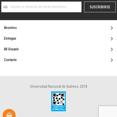
Suscríbase
SUSCRIBIRSE
al
boletín
informativo:
Nosotros
Entregas
Mi Usuario
Contacto
Universidad Nacional de Quilmes, 2018