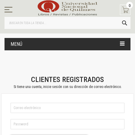
Ir
0
al
contenido
BUS
MENÚ
CLIENTES REGISTRADOS
Si tiene una cuenta, inicie sesión con su dirección de correo electrónico.