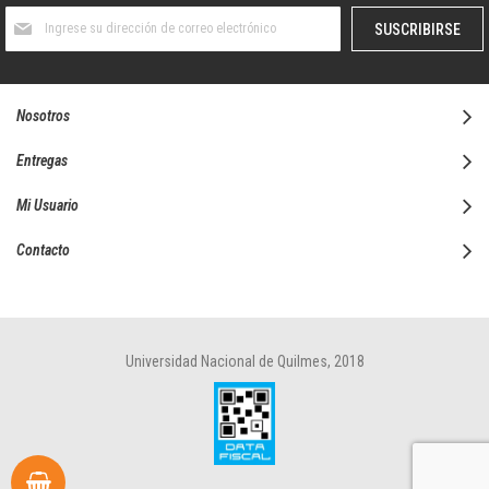
Suscríbase
SUSCRIBIRSE
al
boletín
informativo:
Nosotros
Entregas
Mi Usuario
Contacto
Universidad Nacional de Quilmes, 2018