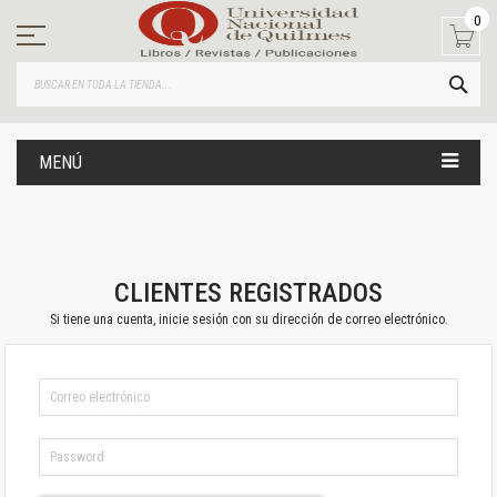
Ir
0
al
contenido
BUS
MENÚ
CLIENTES REGISTRADOS
Si tiene una cuenta, inicie sesión con su dirección de correo electrónico.