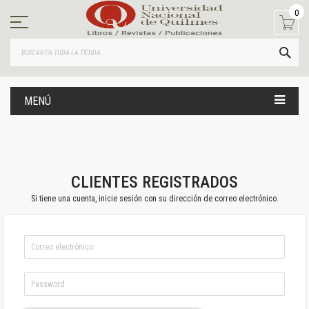
Ir
0
al
contenido
BUS
MENÚ
CLIENTES REGISTRADOS
Si tiene una cuenta, inicie sesión con su dirección de correo electrónico.