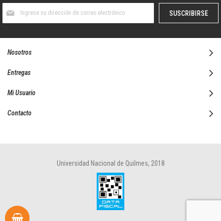
Suscríbase
SUSCRIBIRSE
al
boletín
informativo:
Nosotros
Entregas
Mi Usuario
Contacto
Universidad Nacional de Quilmes, 2018