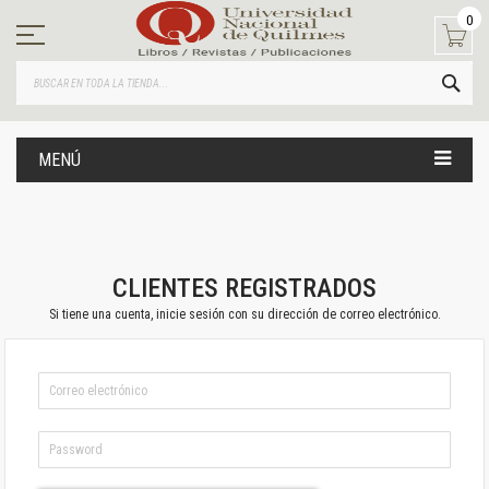
Ir
0
al
contenido
BUS
MENÚ
CLIENTES REGISTRADOS
Si tiene una cuenta, inicie sesión con su dirección de correo electrónico.