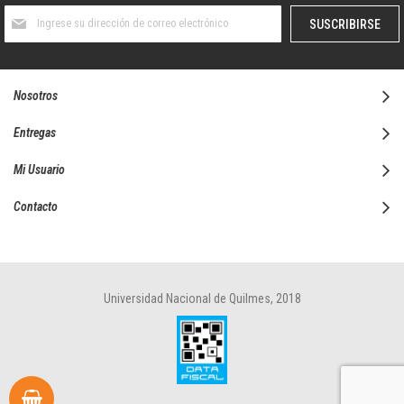
Suscríbase
SUSCRIBIRSE
al
boletín
informativo:
Nosotros
Entregas
Mi Usuario
Contacto
Universidad Nacional de Quilmes, 2018