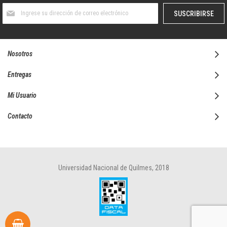
Suscríbase
SUSCRIBIRSE
al
boletín
informativo:
Nosotros
Entregas
Mi Usuario
Contacto
Universidad Nacional de Quilmes, 2018