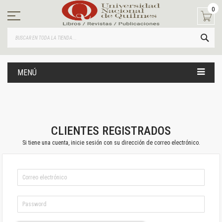
Ir
0
al
contenido
BUS
MENÚ
CLIENTES REGISTRADOS
Si tiene una cuenta, inicie sesión con su dirección de correo electrónico.