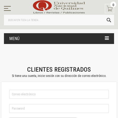
Ir
0
al
contenido
BUS
MENÚ
CLIENTES REGISTRADOS
Si tiene una cuenta, inicie sesión con su dirección de correo electrónico.