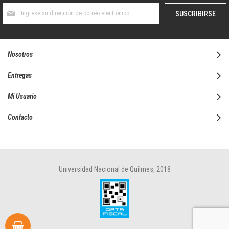
Suscríbase
SUSCRIBIRSE
al
boletín
informativo:
Nosotros
Entregas
Mi Usuario
Contacto
Universidad Nacional de Quilmes, 2018