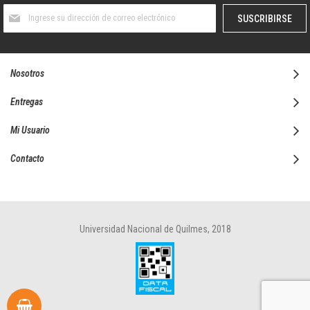
Suscríbase
SUSCRIBIRSE
al
boletín
informativo:
Nosotros
Entregas
Mi Usuario
Contacto
Universidad Nacional de Quilmes, 2018