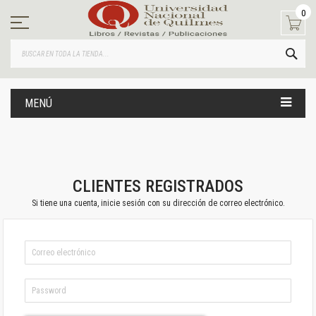
Ir
0
al
contenido
BUS
MENÚ
CLIENTES REGISTRADOS
Si tiene una cuenta, inicie sesión con su dirección de correo electrónico.