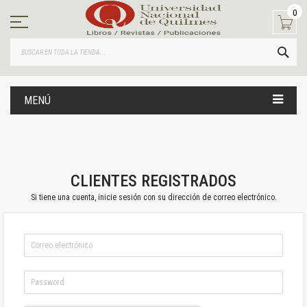
Ir
0
al
contenido
BUS
MENÚ
CLIENTES REGISTRADOS
Si tiene una cuenta, inicie sesión con su dirección de correo electrónico.