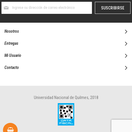
Suscríbase
SUSCRIBIRSE
al
boletín
informativo:
Nosotros
Entregas
Mi Usuario
Contacto
Universidad Nacional de Quilmes, 2018