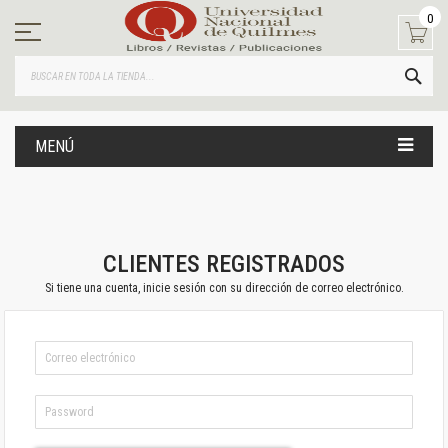
Ir
0
al
contenido
BUS
MENÚ
CLIENTES REGISTRADOS
Si tiene una cuenta, inicie sesión con su dirección de correo electrónico.