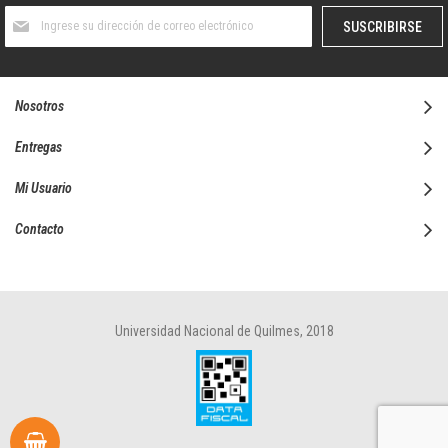
Suscríbase
SUSCRIBIRSE
al
boletín
informativo:
Nosotros
Entregas
Mi Usuario
Contacto
Universidad Nacional de Quilmes, 2018