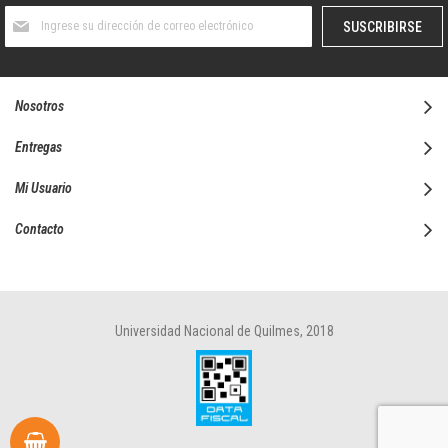
Suscríbase
SUSCRIBIRSE
al
boletín
informativo:
Nosotros
Entregas
Mi Usuario
Contacto
Universidad Nacional de Quilmes, 2018