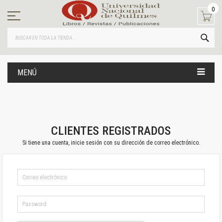
Ir
0
al
contenido
BUS
MENÚ
CLIENTES REGISTRADOS
Si tiene una cuenta, inicie sesión con su dirección de correo electrónico.