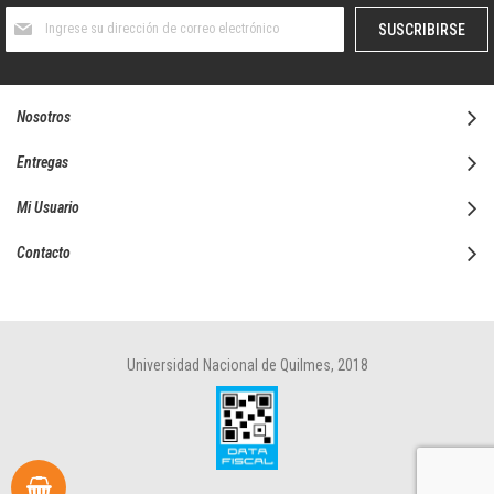
Suscríbase
SUSCRIBIRSE
al
boletín
informativo:
Nosotros
Entregas
Mi Usuario
Contacto
Universidad Nacional de Quilmes, 2018