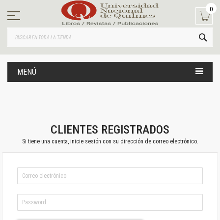
Ir
0
al
contenido
BUS
MENÚ
CLIENTES REGISTRADOS
Si tiene una cuenta, inicie sesión con su dirección de correo electrónico.