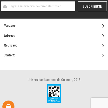
Suscríbase
SUSCRIBIRSE
al
boletín
informativo:
Nosotros
Entregas
Mi Usuario
Contacto
Universidad Nacional de Quilmes, 2018