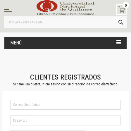
Ir
0
al
contenido
BUS
MENÚ
CLIENTES REGISTRADOS
Si tiene una cuenta, inicie sesión con su dirección de correo electrónico.