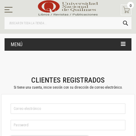
Ir
0
al
contenido
BUS
MENÚ
CLIENTES REGISTRADOS
Si tiene una cuenta, inicie sesión con su dirección de correo electrónico.