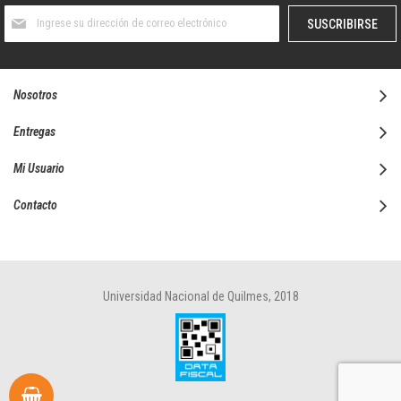
Suscríbase
SUSCRIBIRSE
al
boletín
informativo:
Nosotros
Entregas
Mi Usuario
Contacto
Universidad Nacional de Quilmes, 2018