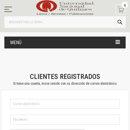
Ir
0
al
contenido
BUS
MENÚ
CLIENTES REGISTRADOS
Si tiene una cuenta, inicie sesión con su dirección de correo electrónico.