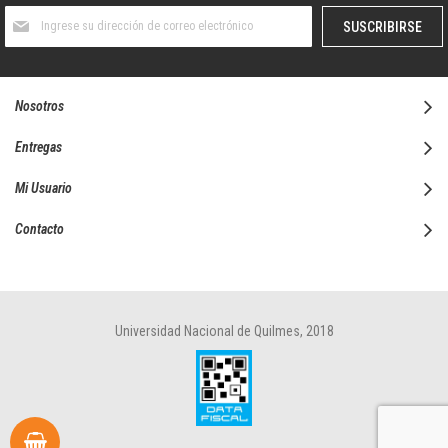
Suscríbase
SUSCRIBIRSE
al
boletín
informativo:
Nosotros
Entregas
Mi Usuario
Contacto
Universidad Nacional de Quilmes, 2018