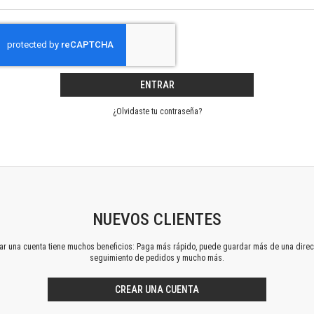
Horizontes en las artes
La ideología argentina y latinoamericana
Las ciudades y las ideas
Serie Nuevas aproximaciones
Serie Clásicos latinoamericanos
ENTRAR
Medios&redes
Música y ciencia
¿Olvidaste tu contraseña?
Serie Arte sonoro
Nuevos enfoques en ciencia y tecnología
Sociedad-tecnología-ciencia
Serie digital
Territorio y acumulación: conflictividades y alternativas
Textos y lecturas en ciencias sociales
NUEVOS CLIENTES
Serie Punto de encuentros
ear una cuenta tiene muchos beneficios: Paga más rápido, puede guardar más de una direc
Publicaciones periódicas
seguimiento de pedidos y mucho más.
Prismas
Redes
CREAR UNA CUENTA
Revista de Ciencias Sociales. Primera época