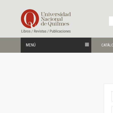
Ir
al
contenido
MENÚ
CATÁL