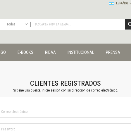
ESPAÑOL
Todas
TODAS
Publicaciones
OGO
E-BOOKS
RIDAA
INSTITUCIONAL
PRENSA
Editorial
Colecciones
Administración y economía
Coedición UNQ / Clacso
Coedición UNQ / UNC
CLIENTES REGISTRADOS
Comunicación y cultura
Si tiene una cuenta, inicie sesión con su dirección de correo electrónico.
Crímenes y violencias
Cuadernos universitarios
Derechos humanos
Ediciones especiales
Géneros