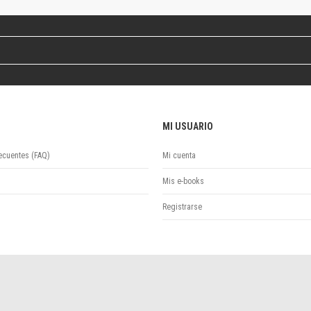
Revista de Ciencias Sociales. Segunda época
Fondo editorial
Biomedicina
Coediciones
Jornadas académicas
La ideología argentina
Libros de arte
MI USUARIO
Otros títulos
Textos para la enseñanza universitaria
ecuentes (FAQ)
Mi cuenta
Intersecciones
Convergencia. Entre memoria y sociedad
Mis e-books
Filosofía y ciencia
Registrarse
Política
Serie Clásica
Serie Contemporánea
Unidad de Publicaciones del Departamento de Ciencia y Tecnología
Colecciones
Universidad Virtual de Quilmes