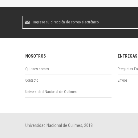
Suscríbase
al
boletín
informativo:
NOSOTROS
ENTREGAS
Quienes somos
Preguntas Fr
Contacto
Envios
Universidad Nacional de Quilmes
Universidad Nacional de Quilmes, 2018