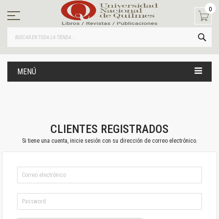
Ir
0
al
contenido
BUS
MENÚ
CLIENTES REGISTRADOS
Si tiene una cuenta, inicie sesión con su dirección de correo electrónico.