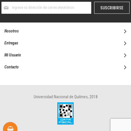
Suscríbase
SUSCRIBIRSE
al
boletín
informativo:
Nosotros
Entregas
Mi Usuario
Contacto
Universidad Nacional de Quilmes, 2018