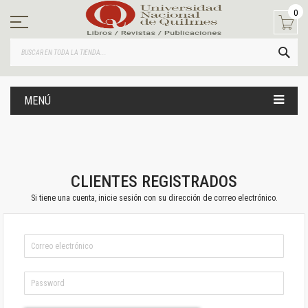
Ir
0
al
contenido
BUS
MENÚ
CLIENTES REGISTRADOS
Si tiene una cuenta, inicie sesión con su dirección de correo electrónico.