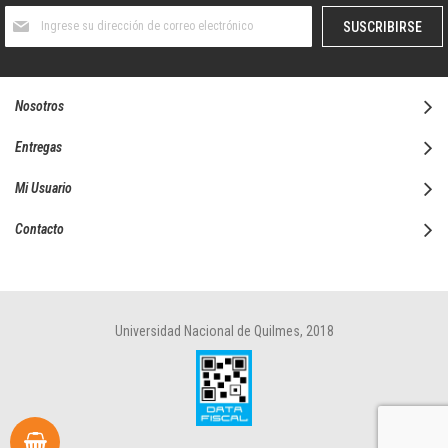
Suscríbase
SUSCRIBIRSE
al
boletín
informativo:
Nosotros
Entregas
Mi Usuario
Contacto
Universidad Nacional de Quilmes, 2018