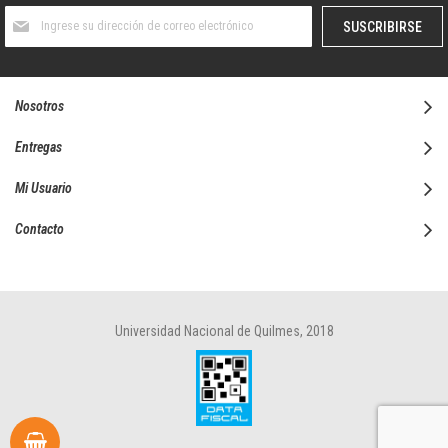
Suscríbase
SUSCRIBIRSE
al
boletín
informativo:
Nosotros
Entregas
Mi Usuario
Contacto
Universidad Nacional de Quilmes, 2018