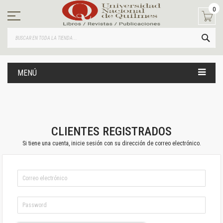
Ir
0
al
contenido
BUS
MENÚ
CLIENTES REGISTRADOS
Si tiene una cuenta, inicie sesión con su dirección de correo electrónico.