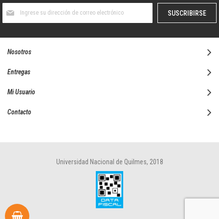
Suscríbase
SUSCRIBIRSE
al
boletín
informativo:
Nosotros
Entregas
Mi Usuario
Contacto
Universidad Nacional de Quilmes, 2018