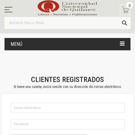
Ir
0
al
contenido
BUS
MENÚ
CLIENTES REGISTRADOS
Si tiene una cuenta, inicie sesión con su dirección de correo electrónico.