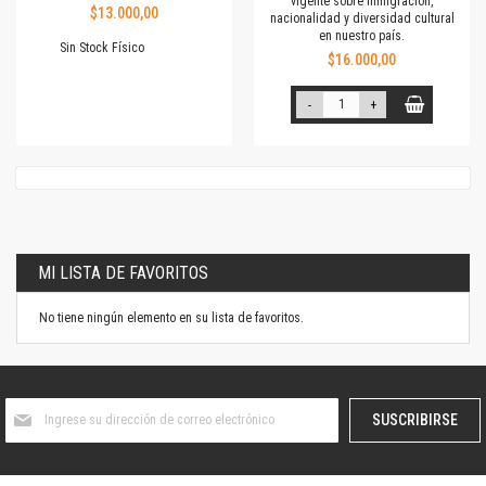
vigente sobre inmigración,
$13.000,00
nacionalidad y diversidad cultural
en nuestro país.
Sin Stock Físico
$16.000,00
-
+
MI LISTA DE FAVORITOS
No tiene ningún elemento en su lista de favoritos.
Suscríbase
SUSCRIBIRSE
al
boletín
informativo: