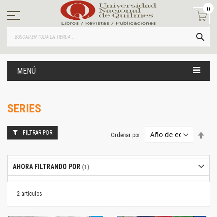
Ir
0
al
contenido
BUS
MENÚ
SERIES
FILTRAR POR
Estab
Ordenar por
dire
desc
AHORA FILTRANDO POR
2
artículos