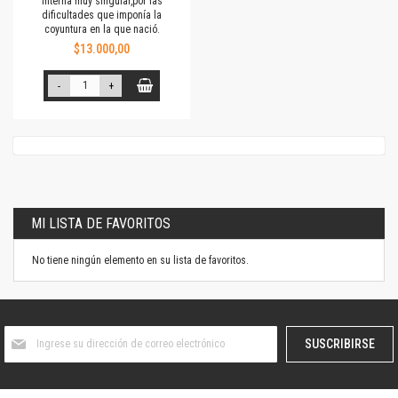
interna muy singular,por las
dificultades que imponía la
coyuntura en la que nació.
$13.000,00
-
+
MI LISTA DE FAVORITOS
No tiene ningún elemento en su lista de favoritos.
Suscríbase
SUSCRIBIRSE
al
boletín
informativo: