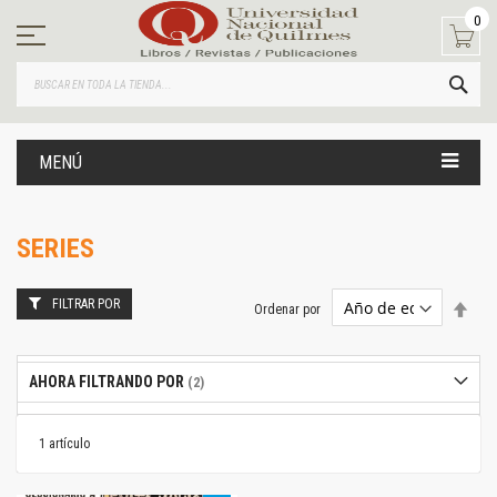
Ir
0
al
contenido
BUS
MENÚ
SERIES
FILTRAR POR
Estab
Ordenar por
dire
desc
AHORA FILTRANDO POR
1
artículo