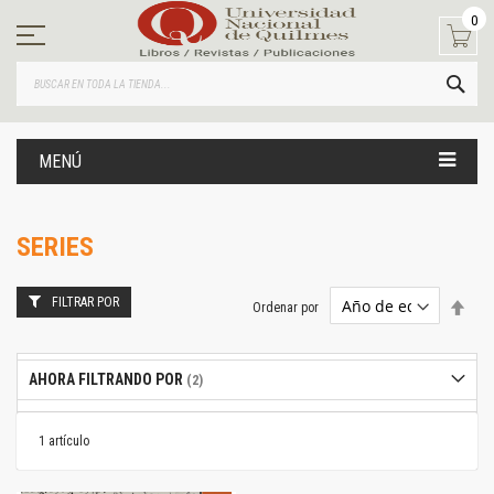
Ir
0
al
contenido
BUS
MENÚ
SERIES
FILTRAR POR
Estab
Ordenar por
dire
desc
AHORA FILTRANDO POR
1
artículo