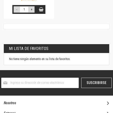
-
+
MI LISTA DE FAVORITOS
No tiene ningún elemento en su lista de favoritos.
Suscríbase
SUSCRIBIRSE
al
boletín
informativo:
Nosotros