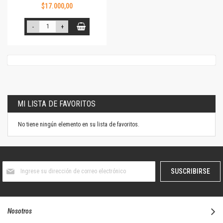
$17.000,00
-
+
MI LISTA DE FAVORITOS
No tiene ningún elemento en su lista de favoritos.
Suscríbase
SUSCRIBIRSE
al
boletín
informativo:
Nosotros