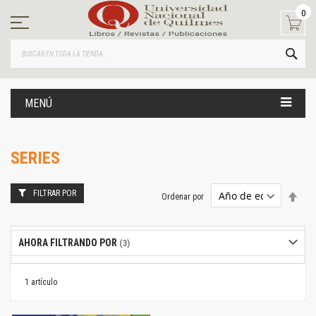
Ir
0
al
contenido
BUS
MENÚ
SERIES
FILTRAR POR
Estab
Ordenar por
dire
desc
AHORA FILTRANDO POR
1
artículo