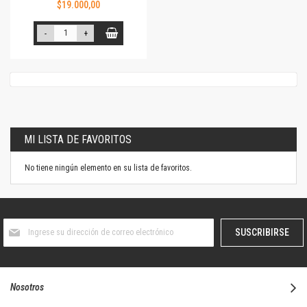
$19.000,00
-
+
MI LISTA DE FAVORITOS
No tiene ningún elemento en su lista de favoritos.
Suscríbase
SUSCRIBIRSE
al
boletín
informativo:
Nosotros