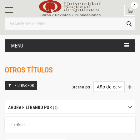
Ir
0
al
contenido
BUS
MENÚ
OTROS TÍTULOS
FILTRAR POR
Estab
Ordenar por
dire
desc
AHORA FILTRANDO POR
1
artículo