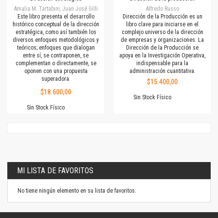
Amalia M. Tartabini, Juan José Gilli
Alfredo Russo
Este libro presenta el desarrollo
Dirección de la Producción es un
histórico conceptual de la dirección
libro clave para iniciarse en el
estratégica, como así también los
complejo universo de la dirección
diversos enfoques metodológicos y
de empresas y organizaciones. La
teóricos; enfoques que dialogan
Dirección de la Producción se
entre sí, se contraponen, se
apoya en la Investigación Operativa,
complementan o directamente, se
indispensable para la
oponen con una propuesta
administración cuantitativa.
superadora.
$15.400,00
$18.600,00
Sin Stock Físico
Sin Stock Físico
MI LISTA DE FAVORITOS
No tiene ningún elemento en su lista de favoritos.