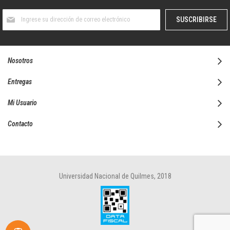
Suscríbase
SUSCRIBIRSE
al
boletín
informativo:
Nosotros
Entregas
Mi Usuario
Contacto
Universidad Nacional de Quilmes, 2018