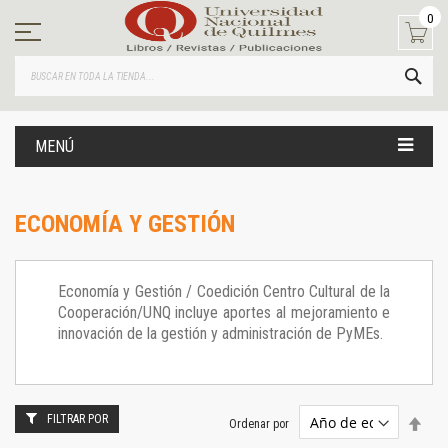
Ir
0
al
contenido
BUS
MENÚ
ECONOMÍA Y GESTIÓN
Economía y Gestión / Coedición Centro Cultural de la
Cooperación/UNQ incluye aportes al mejoramiento e
innovación de la gestión y administración de PyMEs.
FILTRAR POR
Estab
Ordenar por
dire