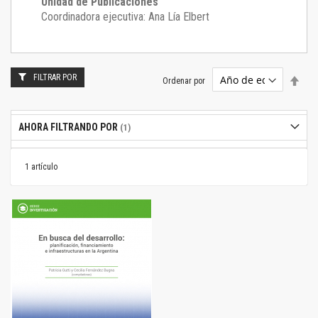
Unidad de Publicaciones
Coordinadora ejecutiva: Ana Lía Elbert
FILTRAR POR
Estab
Ordenar por
dire
desc
AHORA FILTRANDO POR
1
artículo