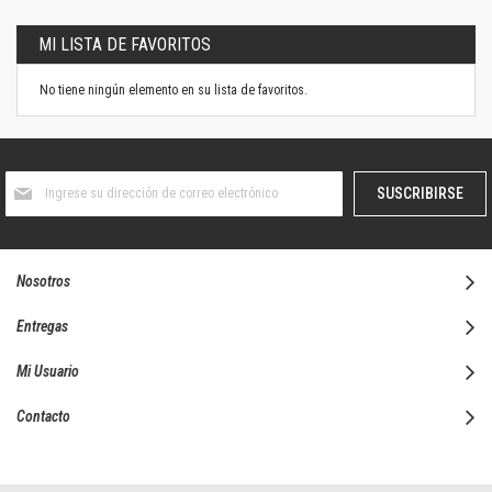
MI LISTA DE FAVORITOS
No tiene ningún elemento en su lista de favoritos.
Suscríbase
SUSCRIBIRSE
al
boletín
informativo:
Nosotros
Entregas
Mi Usuario
Contacto