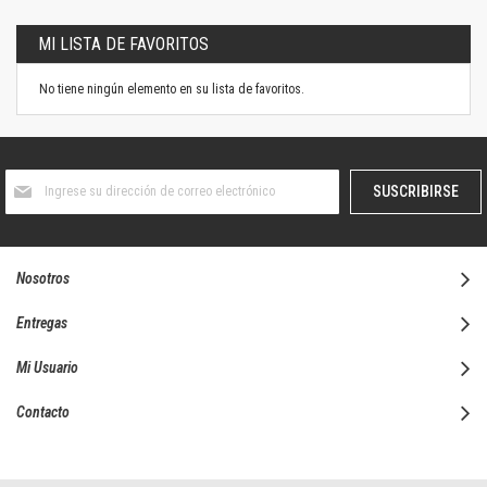
MI LISTA DE FAVORITOS
No tiene ningún elemento en su lista de favoritos.
Suscríbase
SUSCRIBIRSE
al
boletín
informativo:
Nosotros
Entregas
Mi Usuario
Contacto