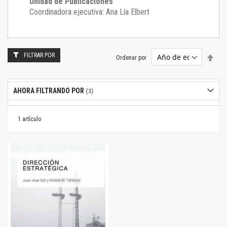
Unidad de Publicaciones
Coordinadora ejecutiva: Ana Lía Elbert
FILTRAR POR
Estab
Ordenar por
dire
desc
AHORA FILTRANDO POR
1
artículo