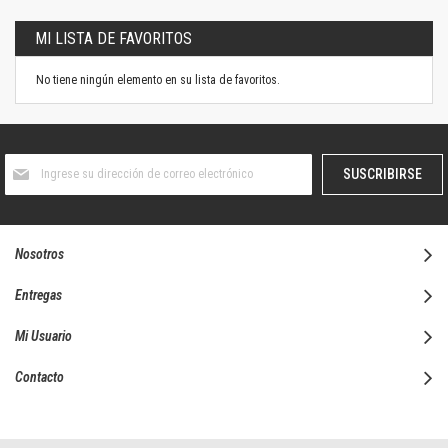
MI LISTA DE FAVORITOS
No tiene ningún elemento en su lista de favoritos.
Suscríbase
SUSCRIBIRSE
al
boletín
informativo:
Nosotros
Entregas
Mi Usuario
Contacto