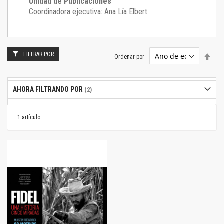
Unidad de Publicaciones
Coordinadora ejecutiva: Ana Lía Elbert
FILTRAR POR
Estab
Ordenar por
dire
desc
AHORA FILTRANDO POR
1
artículo