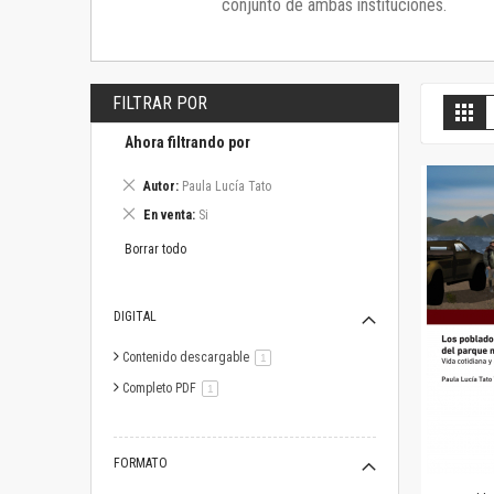
conjunto de ambas instituciones.
FILTRAR POR
V
Gril
c
Ahora filtrando por
Eliminar
Autor
Paula Lucía Tato
este
Eliminar
En venta
Si
artículo
este
artículo
Borrar todo
DIGITAL
Contenido descargable
artículo
1
Completo PDF
artículo
1
FORMATO