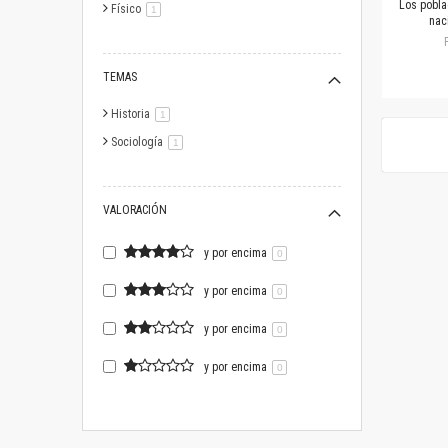
Los pobla
Físico
artículo
1
nac
TEMAS
Historia
artículo
1
Sociología
artículo
1
VALORACIÓN
y por encima
0
y por encima
0
y por encima
0
y por encima
0