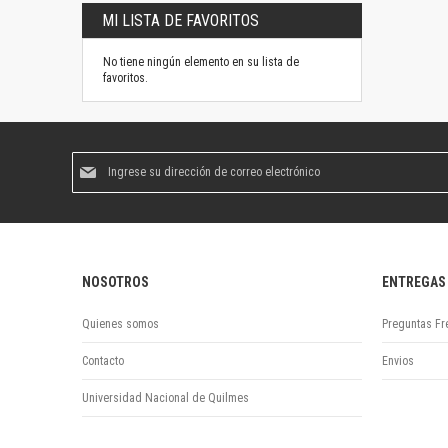
MI LISTA DE FAVORITOS
No tiene ningún elemento en su lista de
favoritos.
Suscríbase
al
boletín
informativo:
NOSOTROS
ENTREGAS
Quienes somos
Preguntas Fr
Contacto
Envios
Universidad Nacional de Quilmes