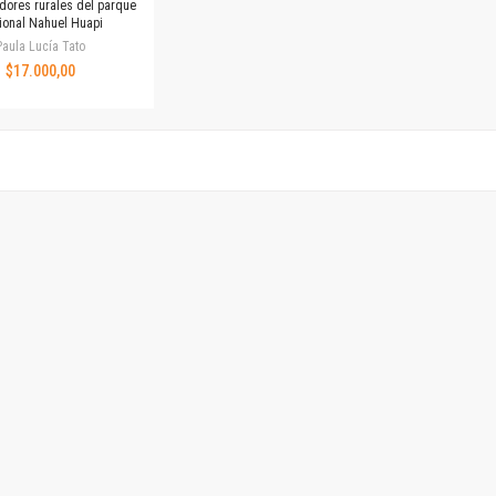
dores rurales del parque
Revista de Ciencias Sociales. Segunda época
ional Nahuel Huapi
Fondo editorial
Paula Lucía Tato
Biomedicina
$17.000,00
Coediciones
Jornadas académicas
La ideología argentina
Libros de arte
Otros títulos
Textos para la enseñanza universitaria
Intersecciones
Convergencia. Entre memoria y sociedad
Filosofía y ciencia
Política
Serie Clásica
Serie Contemporánea
Unidad de Publicaciones del Departamento de Ciencia y Tecnología
Colecciones
Universidad Virtual de Quilmes