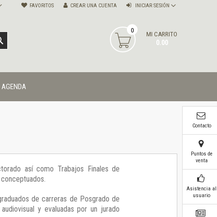
FAVORITOS
CREAR UNA CUENTA
INICIAR SESIÓN
0
MI CARRITO
BUSCAR
0.00
AGENDA
Contacto
Puntos de
venta
ctorado así como Trabajos Finales de
r conceptuados.
Asistencia al
usuario
graduados de carreras de Posgrado de
 audiovisual y evaluadas por un jurado