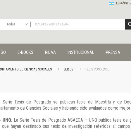
ESPAÑOL
Todas
TODAS
Publicaciones
OGO
E-BOOKS
RIDAA
INSTITUCIONAL
PRENSA
Editorial
Colecciones
Administración y economía
PARTAMENTO DE CIENCIAS SOCIALES
SERIES
TESIS POSGRADO
Coedición UNQ / Clacso
Coedición UNQ / UNC
Comunicación y cultura
Crímenes y violencias
la Serie Tesis de Posgrado se publican tesis de Maestría y de Do
Cuadernos universitarios
epartamento de Ciencias Sociales y habiendo sido evaluados como mejo
Derechos humanos
Ediciones especiales
- UNQ
: La Serie Tesis de Posgrado ASAECA – UNQ publica tesis de 
Géneros
s que hayan destinado sus tesis de investigación referidas al campo