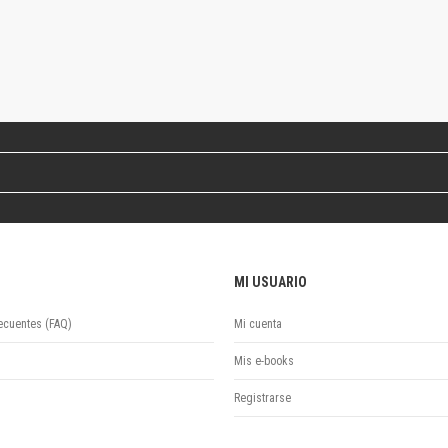
Colecciones
Ideas de Educación Virtual
Unidad de Publicaciones del Departamento de Economía y Administración
Colecciones
Otros títulos
Economía y Gestión
Economía y Sociedad
Series
Investigación
Unidad de Publicaciones del Departamento de Ciencias Sociales
Series
MI USUARIO
Encuentros
Investigación
ecuentes (FAQ)
Mi cuenta
Tesis Grado
Tesis Posgrado
Mis e-books
Cursos
Registrarse
Experiencias
Escuela de Artes