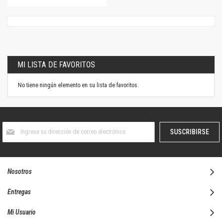
MI LISTA DE FAVORITOS
No tiene ningún elemento en su lista de favoritos.
Suscríbase
SUSCRIBIRSE
al
boletín
informativo:
Nosotros
Entregas
Mi Usuario