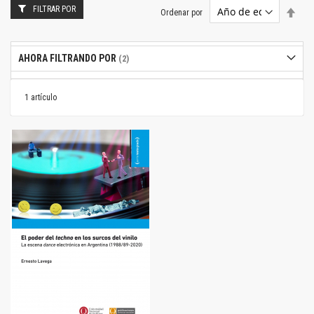
FILTRAR POR
Estab
Ordenar por
dire
desc
AHORA FILTRANDO POR
1
artículo