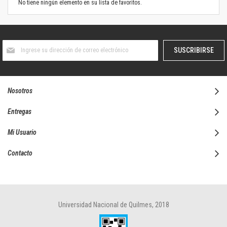
No tiene ningún elemento en su lista de favoritos.
Suscríbase
SUSCRIBIRSE
al
boletín
informativo:
Nosotros
Entregas
Mi Usuario
Contacto
Universidad Nacional de Quilmes, 2018