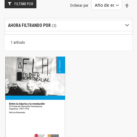
FILTRAR POR
Estab
Ordenar por
dire
desc
AHORA FILTRANDO POR
1
artículo