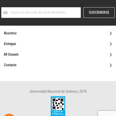
Suscríbase
SUSCRIBIRSE
al
boletín
informativo:
Nosotros
Entregas
Mi Usuario
Contacto
Universidad Nacional de Quilmes, 2018