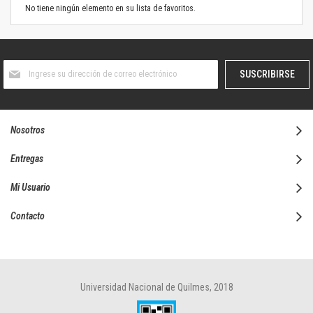
No tiene ningún elemento en su lista de favoritos.
Suscríbase
SUSCRIBIRSE
al
boletín
informativo:
Nosotros
Entregas
Mi Usuario
Contacto
Universidad Nacional de Quilmes, 2018