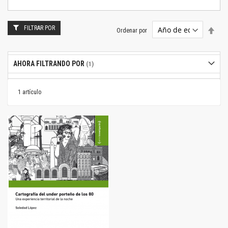
FILTRAR POR
Estab
Ordenar por
dire
desc
AHORA FILTRANDO POR
1
artículo