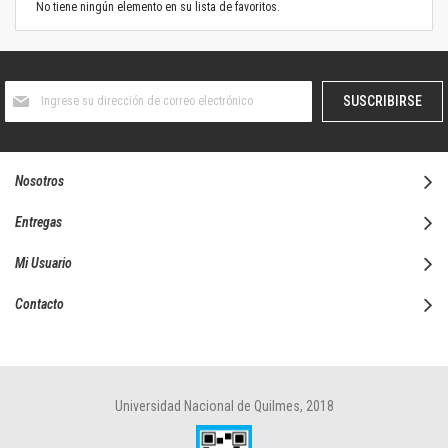
No tiene ningún elemento en su lista de favoritos.
Suscríbase
SUSCRIBIRSE
al
boletín
informativo:
Nosotros
Entregas
Mi Usuario
Contacto
Universidad Nacional de Quilmes, 2018