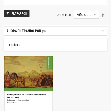
FILTRAR POR
Estab
Ordenar por
dire
desc
AHORA FILTRANDO POR
1
artículo