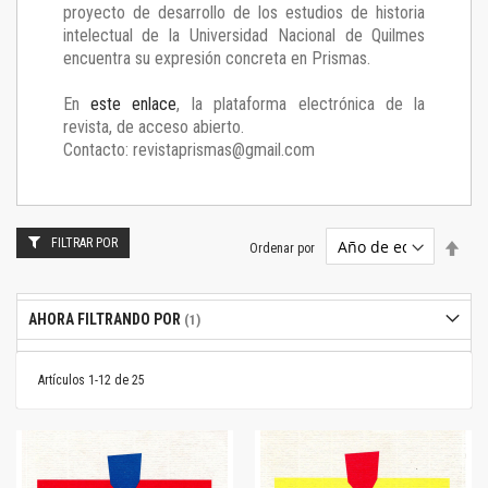
proyecto de desarrollo de los estudios de historia
intelectual de la Universidad Nacional de Quilmes
encuentra su expresión concreta en Prismas.
En
este enlace
, la plataforma electrónica de la
revista, de acceso abierto.
Contacto: revistaprismas@gmail.com
FILTRAR POR
Estab
Ordenar por
dire
desc
AHORA FILTRANDO POR
Artículos
1
-
12
de
25