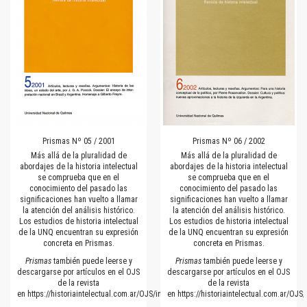
Prismas Nº 05 / 2001
Prismas Nº 06 / 2002
Más allá de la pluralidad de
Más allá de la pluralidad de
abordajes de la historia intelectual
abordajes de la historia intelectual
se comprueba que en el
se comprueba que en el
conocimiento del pasado las
conocimiento del pasado las
significaciones han vuelto a llamar
significaciones han vuelto a llamar
la atención del análisis histórico.
la atención del análisis histórico.
Los estudios de historia intelectual
Los estudios de historia intelectual
de la UNQ encuentran su expresión
de la UNQ encuentran su expresión
concreta en Prismas.
concreta en Prismas.
Prismas
también puede leerse y
Prismas
también puede leerse y
descargarse por artículos en el OJS
descargarse por artículos en el OJS
de la revista
de la revista
en
https://historiaintelectual.com.ar/OJS/index.php/Prismas
en
https://historiaintelectual.com.ar/OJ