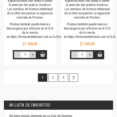
significaciones han vuelto a llamar
significaciones han vuelto a llamar
la atención del análisis histórico.
la atención del análisis histórico.
Los estudios de historia intelectual
Los estudios de historia intelectual
de la UNQ encuentran su expresión
de la UNQ encuentran su expresión
concreta en Prismas.
concreta en Prismas.
Prismas
también puede leerse y
Prismas
también puede leerse y
descargarse por artículos en el OJS
descargarse por artículos en el OJS
de la revista
de la revista
en
https://historiaintelectual.com.ar/OJS/index.php/Prismas
en
https://historiaintelectual.com.ar/OJ
$1.500,00
$1.500,00
-
+
-
+
Página
Estás
Página
Página
Página
Siguiente
1
2
3
leyendo
la
página
MI LISTA DE FAVORITOS
No tiene ningún elemento en su lista de favoritos.