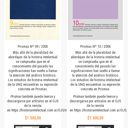
Prismas Nº 09 / 2005
Prismas Nº 10 / 2006
Más allá de la pluralidad de
Más allá de la pluralidad de
abordajes de la historia intelectual
abordajes de la historia intelectual
se comprueba que en el
se comprueba que en el
conocimiento del pasado las
conocimiento del pasado las
significaciones han vuelto a llamar
significaciones han vuelto a llamar
la atención del análisis histórico.
la atención del análisis histórico.
Los estudios de historia intelectual
Los estudios de historia intelectual
de la UNQ encuentran su expresión
de la UNQ encuentran su expresión
concreta en Prismas.
concreta en Prismas.
Prismas
también puede leerse y
Prismas
también puede leerse y
descargarse por artículos en el OJS
descargarse por artículos en el OJS
de la revista
de la revista
en
https://historiaintelectual.com.ar/OJS/index.php/Prismas
en
https://historiaintelectual.com.ar/OJ
$1.500,00
$1.500,00