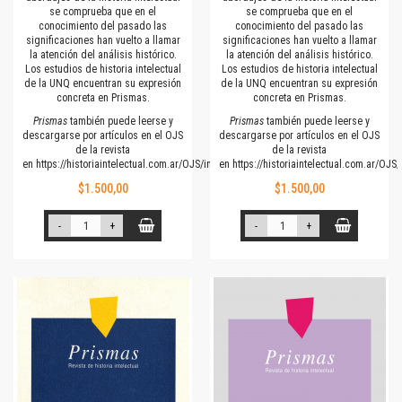
se comprueba que en el
se comprueba que en el
conocimiento del pasado las
conocimiento del pasado las
significaciones han vuelto a llamar
significaciones han vuelto a llamar
la atención del análisis histórico.
la atención del análisis histórico.
Los estudios de historia intelectual
Los estudios de historia intelectual
de la UNQ encuentran su expresión
de la UNQ encuentran su expresión
concreta en Prismas.
concreta en Prismas.
Prismas
también puede leerse y
Prismas
también puede leerse y
descargarse por artículos en el OJS
descargarse por artículos en el OJS
de la revista
de la revista
en
https://historiaintelectual.com.ar/OJS/index.php/Prismas
en
https://historiaintelectual.com.ar/OJ
$1.500,00
$1.500,00
-
+
-
+