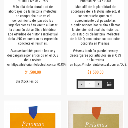
Prismas Nº 03 / 1999
Prismas Nº 04 / 2000
Más allá de la pluralidad de
Más allá de la pluralidad de
abordajes de la historia intelectual
abordajes de la historia intelectual
se comprueba que en el
se comprueba que en el
conocimiento del pasado las
conocimiento del pasado las
significaciones han vuelto a llamar
significaciones han vuelto a llamar
la atención del análisis histórico.
la atención del análisis histórico.
Los estudios de historia intelectual
Los estudios de historia intelectual
de la UNQ encuentran su expresión
de la UNQ encuentran su expresión
concreta en Prismas.
concreta en Prismas.
Prismas
también puede leerse y
Prismas
también puede leerse y
descargarse por artículos en el OJS
descargarse por artículos en el OJS
de la revista
de la revista
en
https://historiaintelectual.com.ar/OJS/index.php/Prismas
en
https://historiaintelectual.com.ar/OJ
$1.500,00
$1.500,00
Sin Stock Físico
-
+