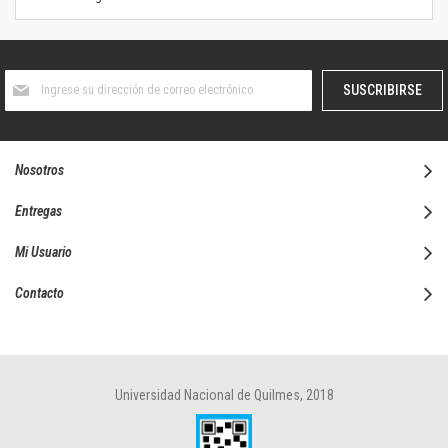
Suscríbase
SUSCRIBIRSE
al
boletín
informativo:
Nosotros
Entregas
Mi Usuario
Contacto
Universidad Nacional de Quilmes, 2018