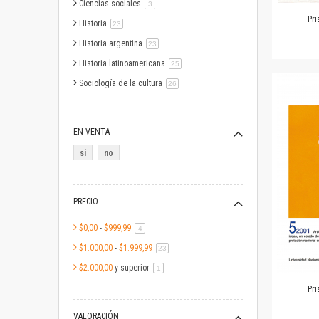
Ciencias sociales
artículo
3
Pri
Historia
artículo
23
Historia argentina
artículo
23
Historia latinoamericana
artículo
25
Sociología de la cultura
artículo
26
EN VENTA
si
no
PRECIO
$0,00
-
$999,99
artículo
4
$1.000,00
-
$1.999,99
artículo
23
$2.000,00
y superior
artículo
1
Pri
VALORACIÓN