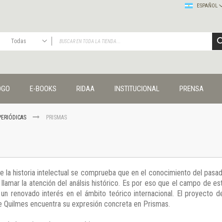
ESPAÑOL
Todas
TODAS
Publicaciones
OGO
E-BOOKS
RIDAA
INSTITUCIONAL
PRENSA
Editorial
Colecciones
Administración y economía
PERIÓDICAS
PRISMAS
Coedición UNQ / Clacso
Coedición UNQ / UNC
Comunicación y cultura
Crímenes y violencias
de la historia intelectual se comprueba que en el conocimiento del pasado
Cuadernos universitarios
a llamar la atención del análsis histórico. Es por eso que el campo de e
Derechos humanos
un renovado interés en el ámbito teórico internacional. El proyecto de
Ediciones especiales
 de Quilmes encuentra su expresión concreta en Prismas.
Géneros