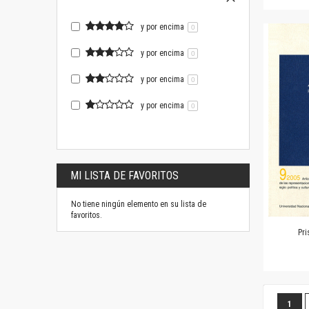
y por encima
0
y por encima
0
y por encima
0
y por encima
0
MI LISTA DE FAVORITOS
No tiene ningún elemento en su lista de
favoritos.
Pri
Página
Estás
1