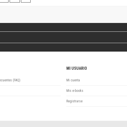
Colecciones
Publicaciones periódicas
Series
MI USUARIO
ecuentes (FAQ)
Mi cuenta
Mis e-books
Registrarse