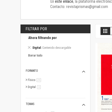
En
este enlace
, la plataforma electróni
Contacto: revistaprismas@gmail.com
FILTRAR POR
V
Gril
c
Ahora filtrando por
Eliminar
Digital
Contenido descargable
este
artículo
Borrar todo
FORMATO
Físico
artículo
25
Digital
artículo
3
TEMAS