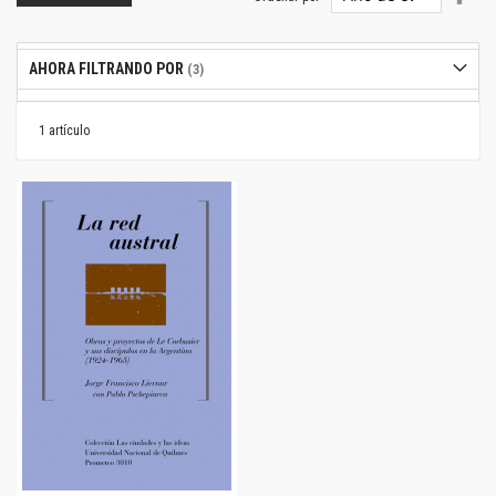
dire
desc
AHORA FILTRANDO POR
1
artículo