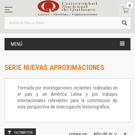
Ir
0
al
contenido
BUS
MENÚ
SERIE NUEVAS APROXIMACIONES
Formada por investigaciones recientes realizadas en
el país y en América Latina y por trabajos
internacionales relevantes para la constitución de
esta perspectiva de interrogación historiográfica.
FILTRAR POR
Estab
Ordenar por