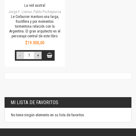
La red austral
Jorge F. Liernur, Pablo Pschepiurca
Le Corbusier mantuvo una larga,
fructífera y por momentos
tormentosa relación con la
Argentina. El gran arquitecto es el
personaje central de este libro.
$19.000,00
-
+
MI LISTA DE FAVORITOS
No tiene ningún elemento en su lista de favoritos.