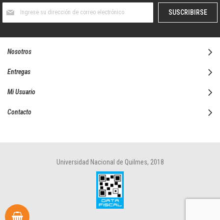
Suscríbase
SUSCRIBIRSE
al
boletín
informativo:
Nosotros
Entregas
Mi Usuario
Contacto
Universidad Nacional de Quilmes, 2018