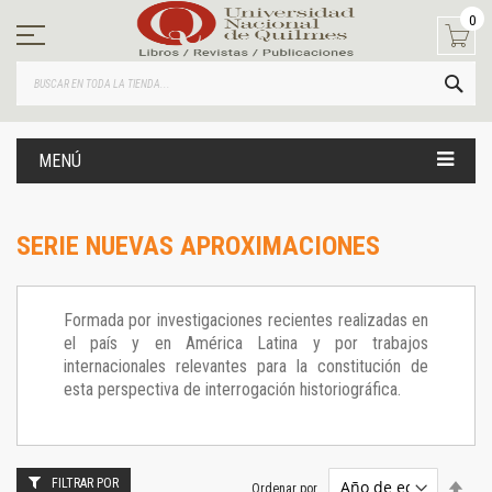
Ir
0
al
contenido
BUS
MENÚ
SERIE NUEVAS APROXIMACIONES
Formada por investigaciones recientes realizadas en
el país y en América Latina y por trabajos
internacionales relevantes para la constitución de
esta perspectiva de interrogación historiográfica.
FILTRAR POR
Estab
Ordenar por