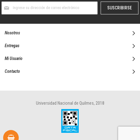
Suscríbase
SUSCRIBIRSE
al
boletín
informativo:
Nosotros
Entregas
Mi Usuario
Contacto
Universidad Nacional de Quilmes, 2018