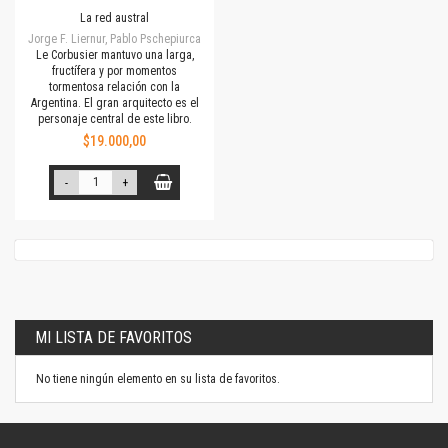
La red austral
Jorge F. Liernur, Pablo Pschepiurca
Le Corbusier mantuvo una larga,
fructífera y por momentos
tormentosa relación con la
Argentina. El gran arquitecto es el
personaje central de este libro.
$19.000,00
-
+
MI LISTA DE FAVORITOS
No tiene ningún elemento en su lista de favoritos.