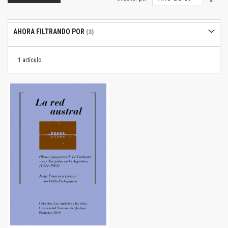
dire
desc
AHORA FILTRANDO POR
1
artículo