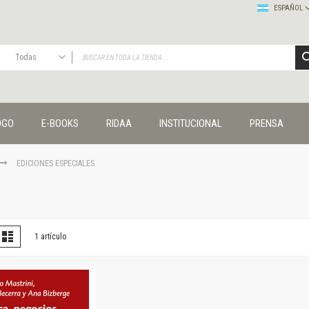
ESPAÑOL
Todas
TODAS
Publicaciones
OGO
E-BOOKS
RIDAA
INSTITUCIONAL
PRENSA
Editorial
Colecciones
Administración y economía
EDICIONES ESPECIALES
Coedición UNQ / Clacso
Coedición UNQ / UNC
Comunicación y cultura
Crímenes y violencias
er
la
Lista
1
artículo
omo
Cuadernos universitarios
Derechos humanos
Ediciones especiales
Géneros