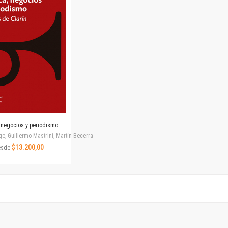
Horizontes en las artes
La ideología argentina y latinoamericana
Las ciudades y las ideas
Serie Nuevas aproximaciones
Serie Clásicos latinoamericanos
Medios&redes
Música y ciencia
Serie Arte sonoro
Nuevos enfoques en ciencia y tecnología
Sociedad-tecnología-ciencia
, negocios y periodismo
Serie digital
e, Guillermo Mastrini, Martín Becerra
Territorio y acumulación: conflictividades y alternativas
$13.200,00
esde
Textos y lecturas en ciencias sociales
Serie Punto de encuentros
Publicaciones periódicas
Prismas
Redes
Revista de Ciencias Sociales. Primera época