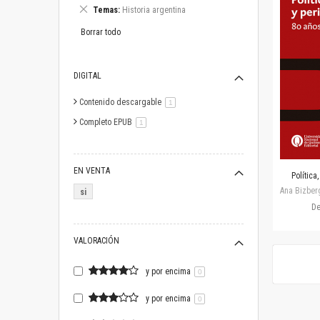
este
Eliminar
Temas
Historia argentina
artículo
este
artículo
Borrar todo
DIGITAL
Contenido descargable
artículo
1
Completo EPUB
artículo
1
EN VENTA
Política
Ana Bizberg
si
D
VALORACIÓN
y por encima
0
y por encima
0