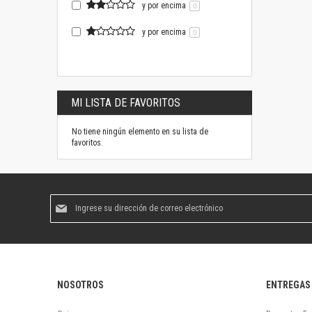
y por encima
0
y por encima
0
MI LISTA DE FAVORITOS
No tiene ningún elemento en su lista de
favoritos.
Suscríbase
al
boletín
informativo:
NOSOTROS
ENTREGAS