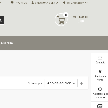
FAVORITOS
CREAR UNA CUENTA
INICIAR SESIÓN
0
MI CARRITO
BUSCAR
0.00
AGENDA
Contacto
Puntos de
venta
Establecer
Ordenar por
dirección
descendente
Asistencia al
usuario