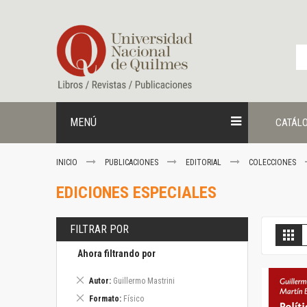
Ir
al
contenido
MENÚ
CATÁL
INICIO
PUBLICACIONES
EDITORIAL
COLECCIONES
EDICIONES ESPECIALES
FILTRAR POR
V
Gril
c
Ahora filtrando por
Eliminar
Autor
Guillermo Mastrini
este
Eliminar
Formato
Físico
artículo