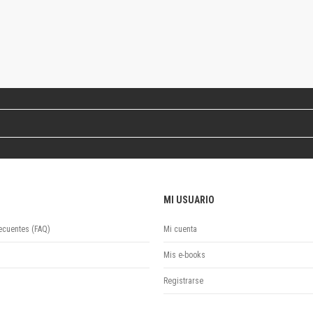
Colecciones
Ideas de Educación Virtual
Unidad de Publicaciones del Departamento de Economía y Administración
Colecciones
Otros títulos
Economía y Gestión
Economía y Sociedad
Series
Investigación
Unidad de Publicaciones del Departamento de Ciencias Sociales
Series
Encuentros
MI USUARIO
Investigación
ecuentes (FAQ)
Mi cuenta
Tesis Grado
Tesis Posgrado
Mis e-books
Cursos
Registrarse
Experiencias
Escuela de Artes