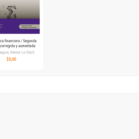
Revista de Ciencias Sociales. Segunda época
Fondo editorial
Biomedicina
Coediciones
Jornadas académicas
ca financiera / Segunda
La ideología argentina
 corregida y aumentada
Libros de arte
egura, Néstor Le Clech
Otros títulos
$0,00
Textos para la enseñanza universitaria
Intersecciones
Convergencia. Entre memoria y sociedad
Filosofía y ciencia
Política
Serie Clásica
Serie Contemporánea
Unidad de Publicaciones del Departamento de Ciencia y Tecnología
Colecciones
Universidad Virtual de Quilmes