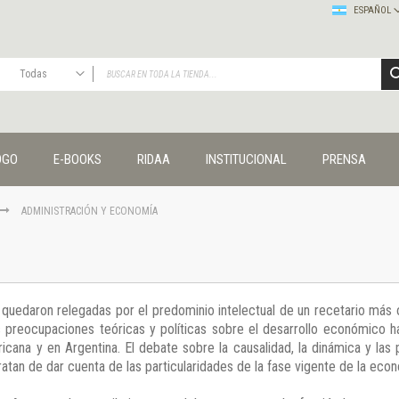
ESPAÑOL
Todas
TODAS
Publicaciones
OGO
E-BOOKS
RIDAA
INSTITUCIONAL
PRENSA
Editorial
Colecciones
Administración y economía
ADMINISTRACIÓN Y ECONOMÍA
Coedición UNQ / Clacso
Coedición UNQ / UNC
Comunicación y cultura
Crímenes y violencias
 quedaron relegadas por el predominio intelectual de un recetario má
Cuadernos universitarios
las preocupaciones teóricas y políticas sobre el desarrollo económico 
Derechos humanos
ricana y en Argentina. El debate sobre la causalidad, la dinámica y las p
Ediciones especiales
ratan de dar cuenta de las particularidades de la fase vigente de la eco
Géneros