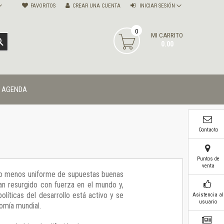
FAVORITOS
CREAR UNA CUENTA
INICIAR SESIÓN
0
MI CARRITO
BUSCAR
0.00
AGENDA
Contacto
Puntos de
venta
s o menos uniforme de supuestas buenas
han resurgido con fuerza en el mundo y,
olíticas del desarrollo está activo y se
Asistencia al
usuario
nomía mundial.