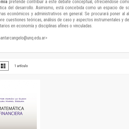
omía
pretende contribuir a este debate conceptual, ofreciéndose como
Horizontes en las artes
ática del desarrollo. Asimismo, está concebida como un espacio de s
La ideología argentina y latinoamericana
emas económicos y administrativos en general. Se procurará poner al 
Las ciudades y las ideas
e cuestiones teóricas, análisis de caso y aspectos instrumentales y de 
Serie Nuevas aproximaciones
tarios en economía y disciplinas afines o vinculadas.
Serie Clásicos latinoamericanos
.santarcangelo@unq.edu.ar>
Medios&redes
Música y ciencia
Serie Arte sonoro
Nuevos enfoques en ciencia y tecnología
er
la
Lista
1
artículo
Sociedad-tecnología-ciencia
omo
Serie digital
Territorio y acumulación: conflictividades y alternativas
Textos y lecturas en ciencias sociales
Serie Punto de encuentros
Publicaciones periódicas
Prismas
Redes
Revista de Ciencias Sociales. Primera época