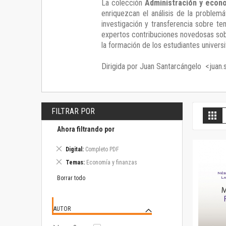
La colección
Administración y econ
enriquezcan el análisis de la problem
investigación y transferencia sobre t
expertos contribuciones novedosas sobr
la formación de los estudiantes universi
Dirigida por Juan Santarcángelo <juan
FILTRAR POR
V
Gril
c
Ahora filtrando por
Eliminar
Digital
Completo PDF
este
Eliminar
Temas
Economía y finanzas
artículo
este
artículo
Borrar todo
AUTOR