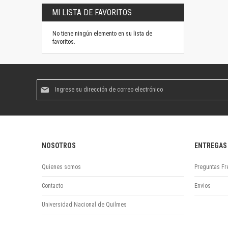
MI LISTA DE FAVORITOS
No tiene ningún elemento en su lista de
favoritos.
Suscríbase
al
boletín
informativo:
NOSOTROS
ENTREGAS
Quienes somos
Preguntas Fr
Contacto
Envios
Universidad Nacional de Quilmes