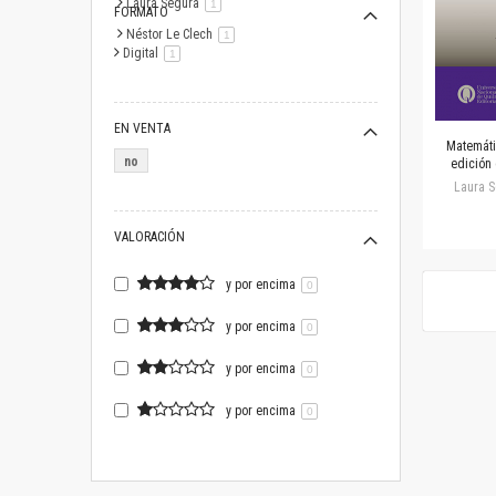
Laura Segura
artículo
1
FORMATO
Néstor Le Clech
artículo
1
Digital
artículo
1
EN VENTA
Matemáti
no
edición
Laura S
VALORACIÓN
y por encima
0
y por encima
0
y por encima
0
y por encima
0